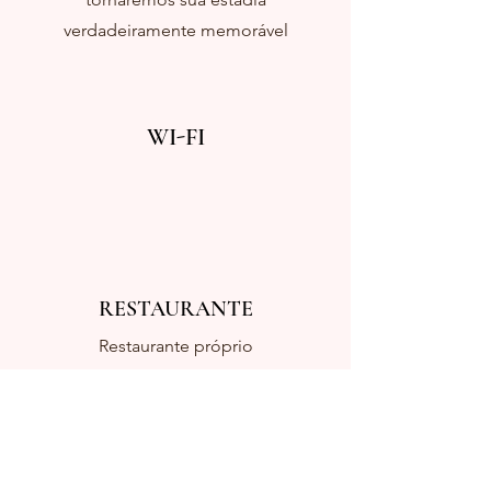
verdadeiramente memorável
WI-FI
RESTAURANTE
Restaurante próprio
PETS
Temos quartos que aceitam animais