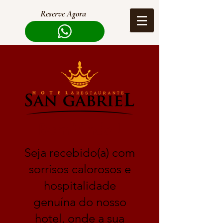
Reserve Agora
Bem Vindo !
Seja recebido(a) com
sorrisos calorosos e
hospitalidade
genuína do nosso
hotel, onde a sua